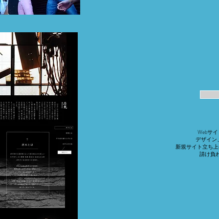
Webサ
デザイン
新規サイト立ち上
​請け