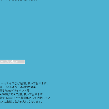
vent Produce
オーガナイズなどを請け負っております。
有しているスペースの利用提案、
得るためのPRイベント等、
から実施まで全て請け負っております。
るsilent itとも共同体として活動して​い
ェスの主催にも力を入れております。