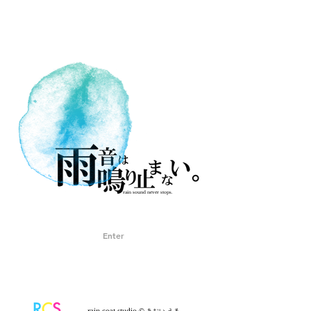
rain sound never stops.
Enter
rain coat studio © あおい える